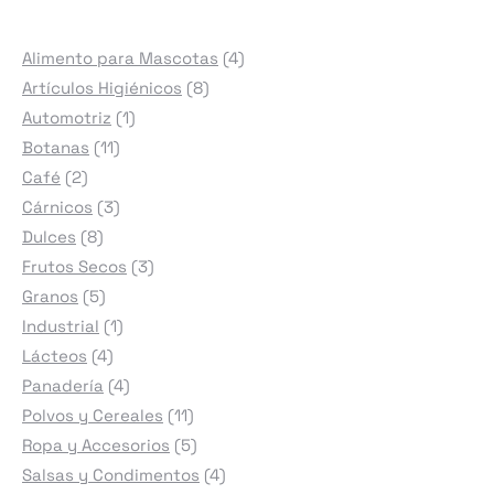
4
Alimento para Mascotas
4
8
productos
Artículos Higiénicos
8
1
productos
Automotriz
1
11
producto
Botanas
11
2
productos
Café
2
productos
3
Cárnicos
3
8
productos
Dulces
8
productos
3
Frutos Secos
3
5
productos
Granos
5
productos
1
Industrial
1
4
producto
Lácteos
4
productos
4
Panadería
4
productos
11
Polvos y Cereales
11
productos
5
Ropa y Accesorios
5
productos
4
Salsas y Condimentos
4