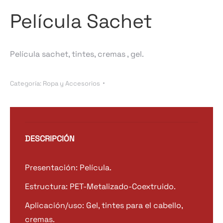
Película Sachet
Película sachet, tintes, cremas , gel.
Categoría:
Ropa y Accesorios
DESCRIPCIÓN
Presentación: Película.
Estructura: PET-Metalizado-Coextruido.
Aplicación/uso: Gel, tintes para el cabello,
cremas.