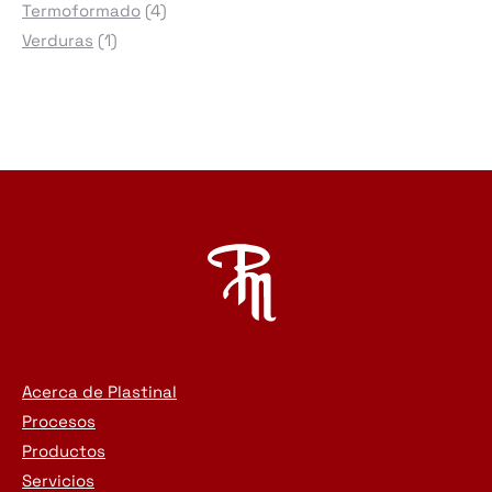
4
productos
Termoformado
4
1
productos
Verduras
1
producto
Acerca de Plastinal
Procesos
Productos
Servicios