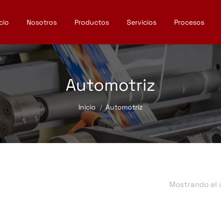
icio
Nosotros
Productos
Servicios
Procesos
Automotriz
Estás aquí:
Inicio
Automotriz
Mostrando el 