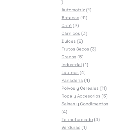
8
productos
1
Automotriz
1
11
producto
Botanas
11
2
productos
Café
2
productos
3
Cárnicos
3
8
productos
Dulces
8
productos
3
Frutos Secos
3
5
productos
Granos
5
productos
1
Industrial
1
4
producto
Lácteos
4
productos
4
Panadería
4
productos
11
Polvos y Cereales
11
productos
5
Ropa y Accesorios
5
productos
Salsas y Condimentos
4
4
productos
4
Termoformado
4
1
productos
Verduras
1