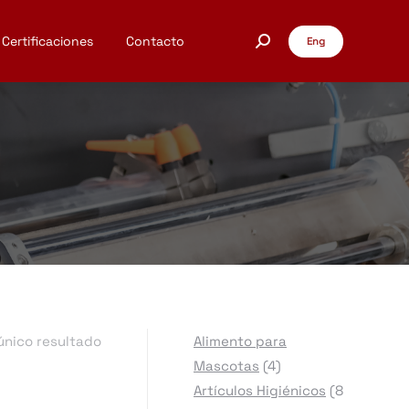
Certificaciones
Contacto
Eng
Buscar:
único resultado
Alimento para
4
Mascotas
4
productos
Artículos Higiénicos
8