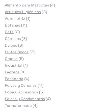
4
Alimento para Mascotas
4
8
productos
Artículos Higiénicos
8
1
productos
Automotriz
1
11
producto
Botanas
11
2
productos
Café
2
productos
3
Cárnicos
3
8
productos
Dulces
8
productos
3
Frutos Secos
3
5
productos
Granos
5
productos
1
Industrial
1
4
producto
Lácteos
4
productos
4
Panadería
4
productos
11
Polvos y Cereales
11
productos
5
Ropa y Accesorios
5
productos
4
Salsas y Condimentos
4
4
productos
Termoformado
4