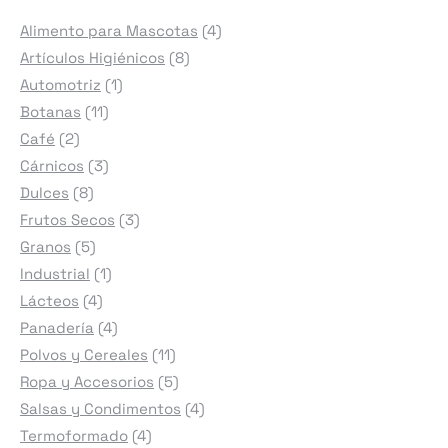
4
Alimento para Mascotas
4
8
productos
Artículos Higiénicos
8
1
productos
Automotriz
1
11
producto
Botanas
11
2
productos
Café
2
productos
3
Cárnicos
3
8
productos
Dulces
8
productos
3
Frutos Secos
3
5
productos
Granos
5
productos
1
Industrial
1
4
producto
Lácteos
4
productos
4
Panadería
4
productos
11
Polvos y Cereales
11
productos
5
Ropa y Accesorios
5
productos
4
Salsas y Condimentos
4
4
productos
Termoformado
4