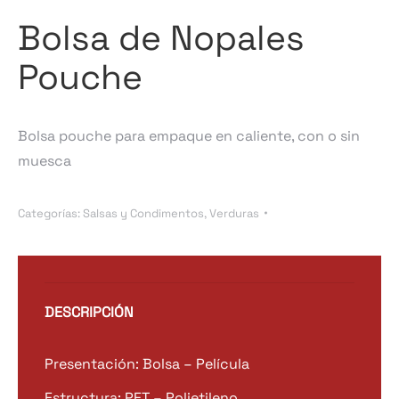
Bolsa de Nopales
Pouche
Bolsa pouche para empaque en caliente, con o sin
muesca
Categorías:
Salsas y Condimentos
,
Verduras
DESCRIPCIÓN
Presentación: Bolsa – Película
Estructura: PET – Polietileno